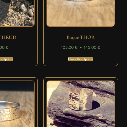
 THRÚD
Bague THOR
,00
€
105,00
€
–
145,00
€
s Options
Choix Des Options