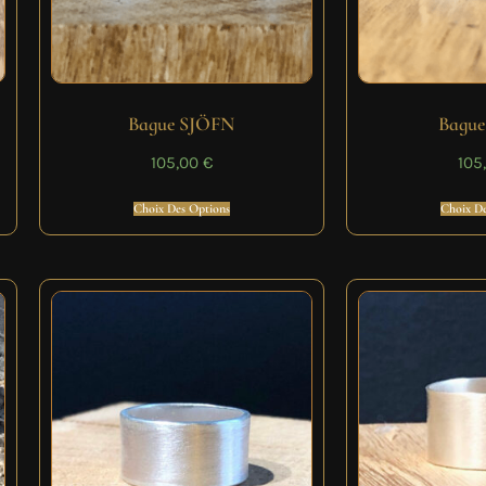
Bague SJÖFN
Bagu
105,00
€
105
Choix Des Options
Choix De