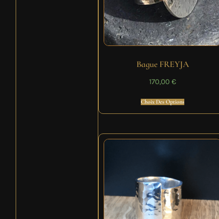
Bague FREYJA
170,00
€
Choix Des Options