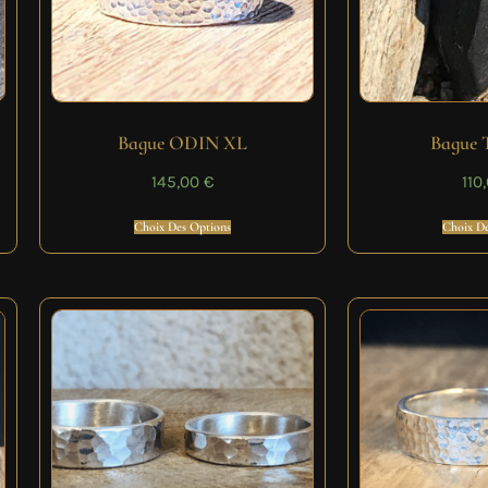
Bague ODIN XL
Bague
145,00
€
110
Choix Des Options
Choix De