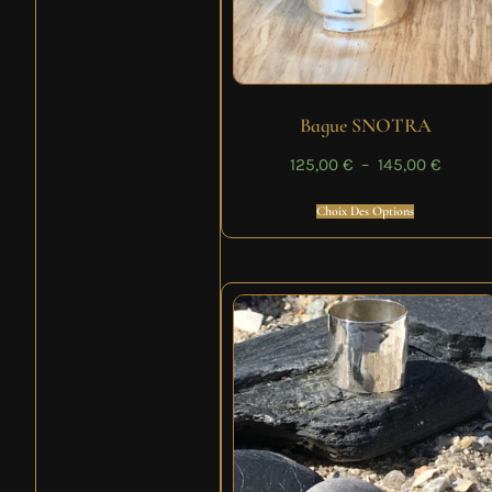
Bague SNOTRA
125,00
€
–
145,00
€
Choix Des Options