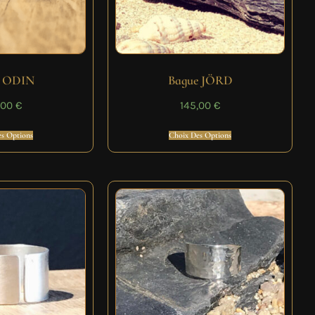
e ODIN
Bague JÖRD
,00
€
145,00
€
s Options
Choix Des Options