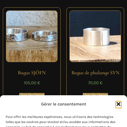
Bague SJÖFN
Bague de phalange SYN
105,00
€
70,00
€
Choix Des Options
Choix Des Options
Gérer le consentement
Pour offrir les meilleures expériences, nous utilisons des technologies
telles que les cookies pour stocker et/ou accéder aux informations des