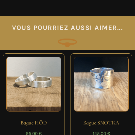
VOUS POURRIEZ AUSSI AIMER...
Bague HÖD
Bague SNOTRA
95,00
€
145,00
€