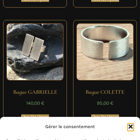
Bague GABRIELLE
Bague COLETTE
140,00
€
95,00
€
Choix Des Options
Choix Des Options
Gérer le consentement