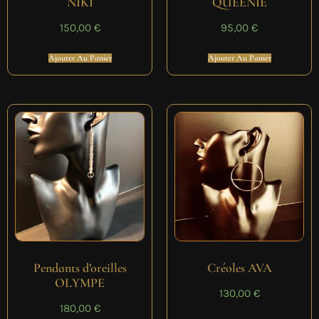
NIKI
QUEENIE
150,00
€
95,00
€
Ajouter Au Panier
Ajouter Au Panier
Pendants d’oreilles
Créoles AVA
OLYMPE
130,00
€
180,00
€