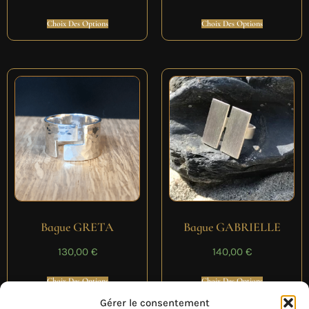
Choix Des Options
Choix Des Options
Bague GRETA
Bague GABRIELLE
130,00
€
140,00
€
Choix Des Options
Choix Des Options
Gérer le consentement