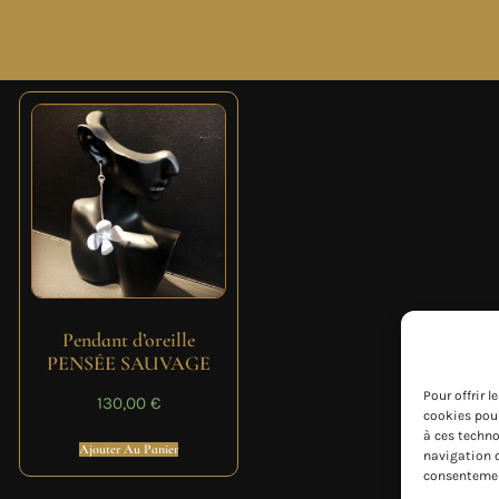
Pendant d’oreille
PENSÉE SAUVAGE
Pour offrir 
130,00
€
cookies pour
à ces techno
Ajouter Au Panier
navigation o
consentement