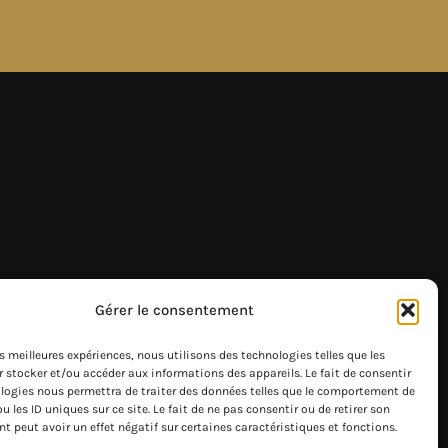
Gérer le consentement
les meilleures expériences, nous utilisons des technologies telles que les
 stocker et/ou accéder aux informations des appareils. Le fait de consentir
logies nous permettra de traiter des données telles que le comportement de
u les ID uniques sur ce site. Le fait de ne pas consentir ou de retirer son
 peut avoir un effet négatif sur certaines caractéristiques et fonctions.