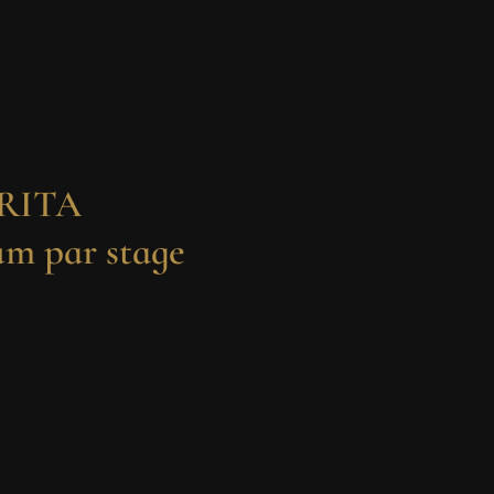
LORITA
m par stage