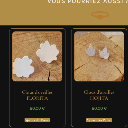
VOUS POURRIEZ AUSSI A
Clous d’oreilles
Clous d’oreilles
FLORITA
HOJITA
80,00
€
80,00
€
Ajouter Au Panier
Ajouter Au Panier