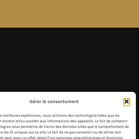
Gérer le consentement
les meilleures expériences, nous utilisons des technologies telles que les
 stocker et/ou accéder aux informations des appareils. Le fait de consentir
logies nous permettra de traiter des données telles que le comportement de
u les ID uniques sur ce site. Le fait de ne pas consentir ou de retirer son
 peut avoir un effet négatif sur certaines caractéristiques et fonctions.