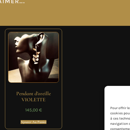
IMER...
Pendant d’oreille
VIOLETTE
Pour offrir 
145,00
€
cookies pour
à ces techno
Ajouter Au Panier
navigation o
consentement