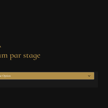
A
m par stage